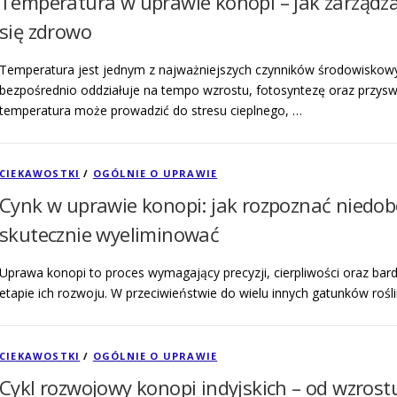
Temperatura w uprawie konopi – jak zarządzać
się zdrowo
Temperatura jest jednym z najważniejszych czynników środowiskow
bezpośrednio oddziałuje na tempo wzrostu, fotosyntezę oraz przys
temperatura może prowadzić do stresu cieplnego, …
CIEKAWOSTKI
/
OGÓLNIE O UPRAWIE
Cynk w uprawie konopi: jak rozpoznać niedobór
skutecznie wyeliminować
Uprawa konopi to proces wymagający precyzji, cierpliwości oraz bar
etapie ich rozwoju. W przeciwieństwie do wielu innych gatunków roś
CIEKAWOSTKI
/
OGÓLNIE O UPRAWIE
Cykl rozwojowy konopi indyjskich – od wzrostu 