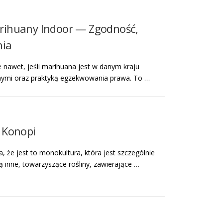
rihuany Indoor — Zgodność,
nia
e nawet, jeśli marihuana jest w danym kraju
nnymi oraz praktyką egzekwowania prawa. To …
 Konopi
, że jest to monokultura, która jest szczególnie
ą inne, towarzyszące rośliny, zawierające …