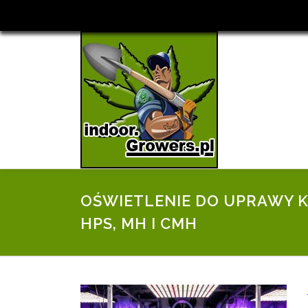
Przejdź
do
treści
OŚWIETLENIE DO UPRAWY K
HPS, MH I CMH