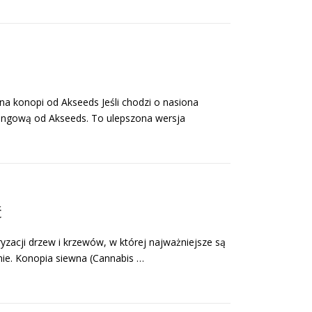
 konopi od Akseeds Jeśli chodzi o nasiona
ingową od Akseeds. To ulepszona wersja
ć
yzacji drzew i krzewów, w której najważniejsze są
enie. Konopia siewna (Cannabis …