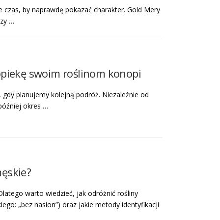
bie czas, by naprawdę pokazać charakter. Gold Mery
rzy …
opiekę swoim roślinom konopi
, gdy planujemy kolejną podróż. Niezależnie od
później okres …
męskie?
atego warto wiedzieć, jak odróżnić rośliny
ego: „bez nasion”) oraz jakie metody identyfikacji