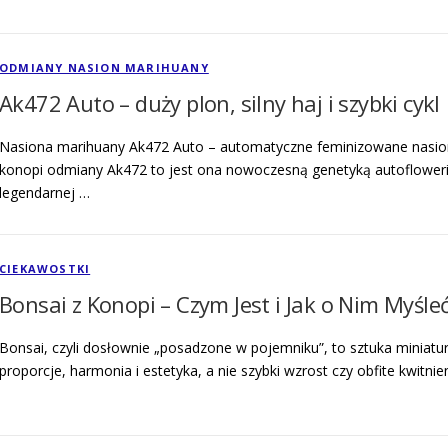
ODMIANY NASION MARIHUANY
Ak472 Auto – duży plon, silny haj i szybki cykl
Nasiona marihuany Ak472 Auto – automatyczne feminizowane nasiona
konopi odmiany Ak472 to jest ona nowoczesną genetyką autoflower
legendarnej …
CIEKAWOSTKI
Bonsai z Konopi – Czym Jest i Jak o Nim Myśle
Bonsai, czyli dosłownie „posadzone w pojemniku”, to sztuka miniatur
proporcje, harmonia i estetyka, a nie szybki wzrost czy obfite kwitni