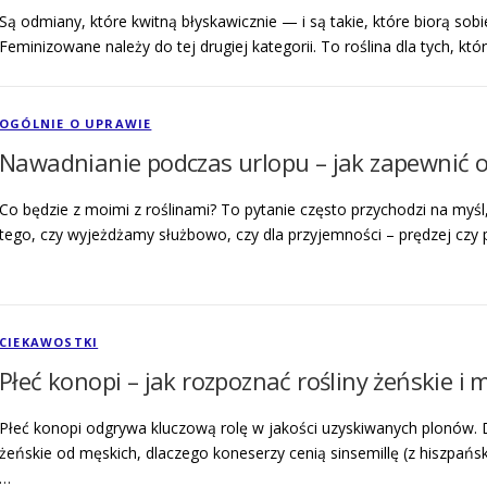
Są odmiany, które kwitną błyskawicznie — i są takie, które biorą so
Feminizowane należy do tej drugiej kategorii. To roślina dla tych, któ
OGÓLNIE O UPRAWIE
Nawadnianie podczas urlopu – jak zapewnić 
Co będzie z moimi z roślinami? To pytanie często przychodzi na myśl
tego, czy wyjeżdżamy służbowo, czy dla przyjemności – prędzej czy 
CIEKAWOSTKI
Płeć konopi – jak rozpoznać rośliny żeńskie i 
Płeć konopi odgrywa kluczową rolę w jakości uzyskiwanych plonów. Dl
żeńskie od męskich, dlaczego koneserzy cenią sinsemillę (z hiszpański
…