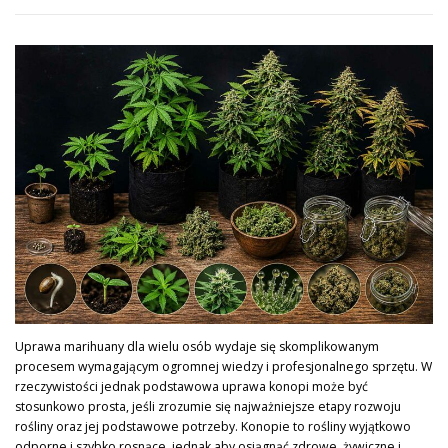
Uprawa marihuany dla wielu osób wydaje się skomplikowanym
procesem wymagającym ogromnej wiedzy i profesjonalnego sprzętu. W
rzeczywistości jednak podstawowa uprawa konopi może być
stosunkowo prosta, jeśli zrozumie się najważniejsze etapy rozwoju
rośliny oraz jej podstawowe potrzeby. Konopie to rośliny wyjątkowo
odporne i szybko rosnące, jednak aby osiągnąć zdrowe, żywiczne i