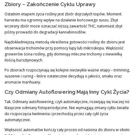
Zbiory – Zakończenie Cyklu Uprawy
Ostatnim etapem życia rośliny jest zbiór dojrzałych topów. Moment
harvestu ma ogromny wpływ na działanie końcowego suszu. Zbyt
wczesny zbiór może oznaczać niższą zawartość THC, natomiast zbyt
późny prowadzi do degradacji kannabinoidów.
Najdokładniejszą metodą określenia gotowości rośliny do zbioru jest
obserwacja trichomów przy pomocy lupy lub mikroskopu. Większość
growerów ścina rośliny, gdy dominują mleczne trichomy z niewielką
ilością bursztynowych.
Po zbiorach rozpoczynają się kolejne niezwykle ważne etapy – trimming,
suszenie i curing – które ostatecznie decydują o jakości, smaku oraz
aromacie marihuany.
Czy Odmiany Autoflowering Mają Inny Cykl Życia?
Tak. Odmiany autoflowering, czyli automatyczne, rozwijają się inaczej niż
klasyczne odmiany fotoperiodyczne. Nie wymagają zmiany cyklu światła
do rozpoczęcia kwitnienia i przechodzą przez cały cykl życia
automatycznie.
Większość automatów kończy cały proces od nasiona do zbioru w około