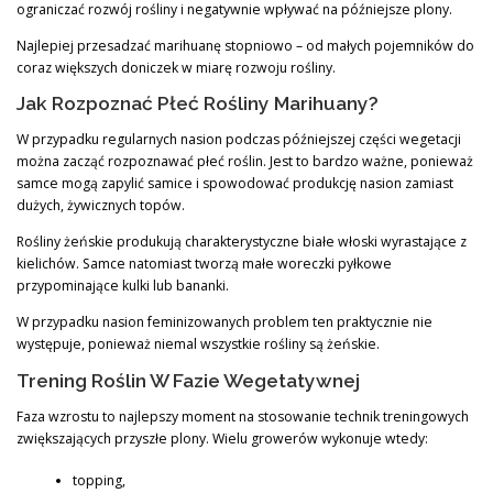
ograniczać rozwój rośliny i negatywnie wpływać na późniejsze plony.
Najlepiej przesadzać marihuanę stopniowo – od małych pojemników do
coraz większych doniczek w miarę rozwoju rośliny.
Jak Rozpoznać Płeć Rośliny Marihuany?
W przypadku regularnych nasion podczas późniejszej części wegetacji
można zacząć rozpoznawać płeć roślin. Jest to bardzo ważne, ponieważ
samce mogą zapylić samice i spowodować produkcję nasion zamiast
dużych, żywicznych topów.
Rośliny żeńskie produkują charakterystyczne białe włoski wyrastające z
kielichów. Samce natomiast tworzą małe woreczki pyłkowe
przypominające kulki lub bananki.
W przypadku nasion feminizowanych problem ten praktycznie nie
występuje, ponieważ niemal wszystkie rośliny są żeńskie.
Trening Roślin W Fazie Wegetatywnej
Faza wzrostu to najlepszy moment na stosowanie technik treningowych
zwiększających przyszłe plony. Wielu growerów wykonuje wtedy:
topping,