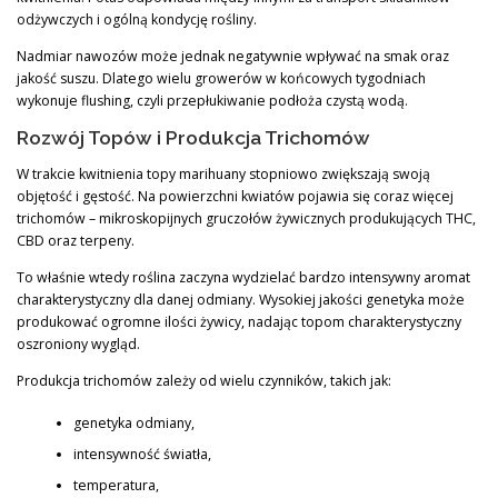
odżywczych i ogólną kondycję rośliny.
Nadmiar nawozów może jednak negatywnie wpływać na smak oraz
jakość suszu. Dlatego wielu growerów w końcowych tygodniach
wykonuje flushing, czyli przepłukiwanie podłoża czystą wodą.
Rozwój Topów i Produkcja Trichomów
W trakcie kwitnienia topy marihuany stopniowo zwiększają swoją
objętość i gęstość. Na powierzchni kwiatów pojawia się coraz więcej
trichomów – mikroskopijnych gruczołów żywicznych produkujących THC,
CBD oraz terpeny.
To właśnie wtedy roślina zaczyna wydzielać bardzo intensywny aromat
charakterystyczny dla danej odmiany. Wysokiej jakości genetyka może
produkować ogromne ilości żywicy, nadając topom charakterystyczny
oszroniony wygląd.
Produkcja trichomów zależy od wielu czynników, takich jak:
genetyka odmiany,
intensywność światła,
temperatura,