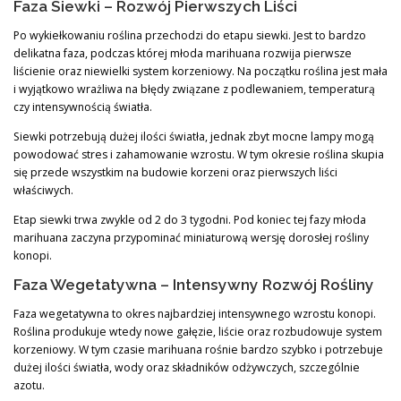
Faza Siewki – Rozwój Pierwszych Liści
Po wykiełkowaniu roślina przechodzi do etapu siewki. Jest to bardzo
delikatna faza, podczas której młoda marihuana rozwija pierwsze
liścienie oraz niewielki system korzeniowy. Na początku roślina jest mała
i wyjątkowo wrażliwa na błędy związane z podlewaniem, temperaturą
czy intensywnością światła.
Siewki potrzebują dużej ilości światła, jednak zbyt mocne lampy mogą
powodować stres i zahamowanie wzrostu. W tym okresie roślina skupia
się przede wszystkim na budowie korzeni oraz pierwszych liści
właściwych.
Etap siewki trwa zwykle od 2 do 3 tygodni. Pod koniec tej fazy młoda
marihuana zaczyna przypominać miniaturową wersję dorosłej rośliny
konopi.
Faza Wegetatywna – Intensywny Rozwój Rośliny
Faza wegetatywna to okres najbardziej intensywnego wzrostu konopi.
Roślina produkuje wtedy nowe gałęzie, liście oraz rozbudowuje system
korzeniowy. W tym czasie marihuana rośnie bardzo szybko i potrzebuje
dużej ilości światła, wody oraz składników odżywczych, szczególnie
azotu.