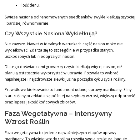
ilość tlenu.
Świeże nasiona od renomowanych seedbanków zwykle kiełkują szybciej
i bardziej równomiernie.
Czy Wszystkie Nasiona Wykiełkują?
Nie zawsze. Nawet w idealnych warunkach część nasion może nie
wykiełkować. Zdarza się to szczególnie w przypadku starych,
uszkodzonych lub niedojrzałych nasion.
Dlatego doświadczeni growerzy często kiełkują więcej nasion, niż
planują ostatecznie wykorzystać w uprawie. Pozwala to wybrać
najsilniejsze i najzdrowsze siewki już na początku cyklu życia rośliny.
Prawidłowe kiełkowanie to fundament udanej uprawy marihuany. Silny
start rośliny przekłada się później na szybszy wzrost, większą odporność
oraz lepszą jakość końcowych zbiorów.
Faza Wegetatywna – Intensywny
Wzrost Roślin
Faza wegetatywna to jeden z najważniejszych etapów uprawy
marihuany. To właśnie wtedy roślina rozwija swoją strukturę, buduje