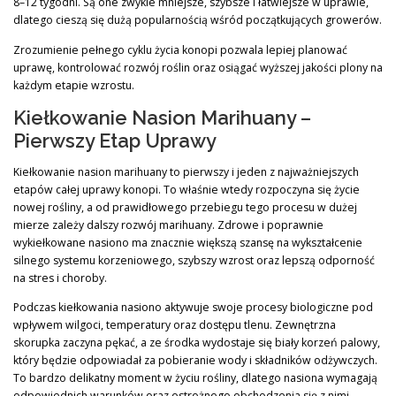
8–12 tygodni. Są one zwykle mniejsze, szybsze i łatwiejsze w uprawie,
dlatego cieszą się dużą popularnością wśród początkujących growerów.
Zrozumienie pełnego cyklu życia konopi pozwala lepiej planować
uprawę, kontrolować rozwój roślin oraz osiągać wyższej jakości plony na
każdym etapie wzrostu.
Kiełkowanie Nasion Marihuany –
Pierwszy Etap Uprawy
Kiełkowanie nasion marihuany to pierwszy i jeden z najważniejszych
etapów całej uprawy konopi. To właśnie wtedy rozpoczyna się życie
nowej rośliny, a od prawidłowego przebiegu tego procesu w dużej
mierze zależy dalszy rozwój marihuany. Zdrowe i poprawnie
wykiełkowane nasiono ma znacznie większą szansę na wykształcenie
silnego systemu korzeniowego, szybszy wzrost oraz lepszą odporność
na stres i choroby.
Podczas kiełkowania nasiono aktywuje swoje procesy biologiczne pod
wpływem wilgoci, temperatury oraz dostępu tlenu. Zewnętrzna
skorupka zaczyna pękać, a ze środka wydostaje się biały korzeń palowy,
który będzie odpowiadał za pobieranie wody i składników odżywczych.
To bardzo delikatny moment w życiu rośliny, dlatego nasiona wymagają
odpowiednich warunków oraz ostrożnego obchodzenia się z nimi.