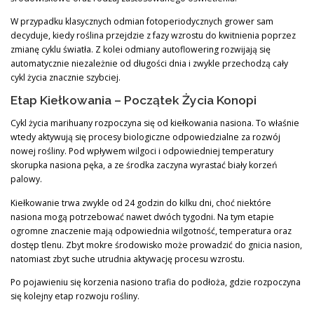
W przypadku klasycznych odmian fotoperiodycznych grower sam
decyduje, kiedy roślina przejdzie z fazy wzrostu do kwitnienia poprzez
zmianę cyklu światła. Z kolei odmiany autoflowering rozwijają się
automatycznie niezależnie od długości dnia i zwykle przechodzą cały
cykl życia znacznie szybciej.
Etap Kiełkowania – Początek Życia Konopi
Cykl życia marihuany rozpoczyna się od kiełkowania nasiona. To właśnie
wtedy aktywują się procesy biologiczne odpowiedzialne za rozwój
nowej rośliny. Pod wpływem wilgoci i odpowiedniej temperatury
skorupka nasiona pęka, a ze środka zaczyna wyrastać biały korzeń
palowy.
Kiełkowanie trwa zwykle od 24 godzin do kilku dni, choć niektóre
nasiona mogą potrzebować nawet dwóch tygodni. Na tym etapie
ogromne znaczenie mają odpowiednia wilgotność, temperatura oraz
dostęp tlenu. Zbyt mokre środowisko może prowadzić do gnicia nasion,
natomiast zbyt suche utrudnia aktywację procesu wzrostu.
Po pojawieniu się korzenia nasiono trafia do podłoża, gdzie rozpoczyna
się kolejny etap rozwoju rośliny.