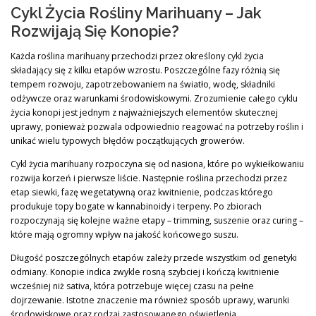
Cykl Życia Rośliny Marihuany – Jak
Rozwijają Się Konopie?
Każda roślina marihuany przechodzi przez określony cykl życia
składający się z kilku etapów wzrostu. Poszczególne fazy różnią się
tempem rozwoju, zapotrzebowaniem na światło, wodę, składniki
odżywcze oraz warunkami środowiskowymi. Zrozumienie całego cyklu
życia konopi jest jednym z najważniejszych elementów skutecznej
uprawy, ponieważ pozwala odpowiednio reagować na potrzeby roślin i
unikać wielu typowych błędów początkujących growerów.
Cykl życia marihuany rozpoczyna się od nasiona, które po wykiełkowaniu
rozwija korzeń i pierwsze liście. Następnie roślina przechodzi przez
etap siewki, fazę wegetatywną oraz kwitnienie, podczas którego
produkuje topy bogate w kannabinoidy i terpeny. Po zbiorach
rozpoczynają się kolejne ważne etapy – trimming, suszenie oraz curing –
które mają ogromny wpływ na jakość końcowego suszu.
Długość poszczególnych etapów zależy przede wszystkim od genetyki
odmiany. Konopie indica zwykle rosną szybciej i kończą kwitnienie
wcześniej niż sativa, która potrzebuje więcej czasu na pełne
dojrzewanie. Istotne znaczenie ma również sposób uprawy, warunki
środowiskowe oraz rodzaj zastosowanego oświetlenia.