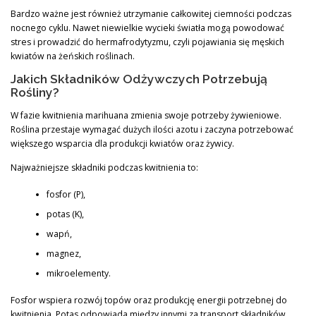
Bardzo ważne jest również utrzymanie całkowitej ciemności podczas
nocnego cyklu. Nawet niewielkie wycieki światła mogą powodować
stres i prowadzić do hermafrodytyzmu, czyli pojawiania się męskich
kwiatów na żeńskich roślinach.
Jakich Składników Odżywczych Potrzebują
Rośliny?
W fazie kwitnienia marihuana zmienia swoje potrzeby żywieniowe.
Roślina przestaje wymagać dużych ilości azotu i zaczyna potrzebować
większego wsparcia dla produkcji kwiatów oraz żywicy.
Najważniejsze składniki podczas kwitnienia to:
fosfor (P),
potas (K),
wapń,
magnez,
mikroelementy.
Fosfor wspiera rozwój topów oraz produkcję energii potrzebnej do
kwitnienia. Potas odpowiada między innymi za transport składników