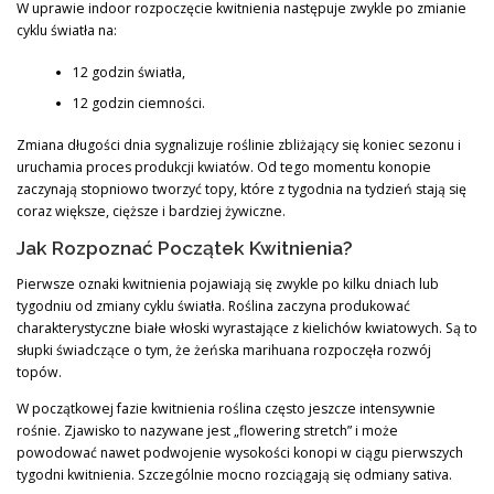
W uprawie indoor rozpoczęcie kwitnienia następuje zwykle po zmianie
cyklu światła na:
12 godzin światła,
12 godzin ciemności.
Zmiana długości dnia sygnalizuje roślinie zbliżający się koniec sezonu i
uruchamia proces produkcji kwiatów. Od tego momentu konopie
zaczynają stopniowo tworzyć topy, które z tygodnia na tydzień stają się
coraz większe, cięższe i bardziej żywiczne.
Jak Rozpoznać Początek Kwitnienia?
Pierwsze oznaki kwitnienia pojawiają się zwykle po kilku dniach lub
tygodniu od zmiany cyklu światła. Roślina zaczyna produkować
charakterystyczne białe włoski wyrastające z kielichów kwiatowych. Są to
słupki świadczące o tym, że żeńska marihuana rozpoczęła rozwój
topów.
W początkowej fazie kwitnienia roślina często jeszcze intensywnie
rośnie. Zjawisko to nazywane jest „flowering stretch” i może
powodować nawet podwojenie wysokości konopi w ciągu pierwszych
tygodni kwitnienia. Szczególnie mocno rozciągają się odmiany sativa.