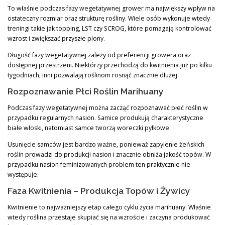
To właśnie podczas fazy wegetatywnej grower ma największy wpływ na
ostateczny rozmiar oraz strukturę rośliny. Wiele osób wykonuje wtedy
treningi takie jak topping, LST czy SCROG, które pomagają kontrolować
wzrost i zwiększać przyszłe plony.
Długość fazy wegetatywnej zależy od preferencji growera oraz
dostępnej przestrzeni. Niektórzy przechodzą do kwitnienia już po kilku
tygodniach, inni pozwalają roślinom rosnąć znacznie dłużej.
Rozpoznawanie Płci Roślin Marihuany
Podczas fazy wegetatywnej można zacząć rozpoznawać płeć roślin w
przypadku regularnych nasion. Samice produkują charakterystyczne
białe włoski, natomiast samce tworzą woreczki pyłkowe.
Usunięcie samców jest bardzo ważne, ponieważ zapylenie żeńskich
roślin prowadzi do produkcji nasion i znacznie obniża jakość topów. W
przypadku nasion feminizowanych problem ten praktycznie nie
występuje.
Faza Kwitnienia – Produkcja Topów i Żywicy
Kwitnienie to najważniejszy etap całego cyklu życia marihuany. Właśnie
wtedy roślina przestaje skupiać się na wzroście i zaczyna produkować