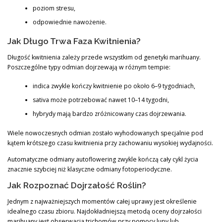
poziom stresu,
odpowiednie nawożenie.
Jak Długo Trwa Faza Kwitnienia?
Długość kwitnienia zależy przede wszystkim od genetyki marihuany.
Poszczególne typy odmian dojrzewają w różnym tempie:
indica zwykle kończy kwitnienie po około 6–9 tygodniach,
sativa może potrzebować nawet 10–14 tygodni,
hybrydy mają bardzo zróżnicowany czas dojrzewania.
Wiele nowoczesnych odmian zostało wyhodowanych specjalnie pod
kątem krótszego czasu kwitnienia przy zachowaniu wysokiej wydajności.
Automatyczne odmiany autoflowering zwykle kończą cały cykl życia
znacznie szybciej niż klasyczne odmiany fotoperiodyczne.
Jak Rozpoznać Dojrzałość Roślin?
Jednym z najważniejszych momentów całej uprawy jest określenie
idealnego czasu zbioru. Najdokładniejszą metodą oceny dojrzałości
marihuany jest obserwacja trichomów przy pomocy lupy lub