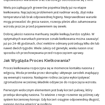
Wielu początkujących growerów popełnia błędy już na etapie
kiełkowania. Najczęściej problemem jest nadmiar wody, zbyt niska
temperatura lub brak odpowiedniej higieny. Nieprawidłowe warunki
mogą prowadzić do gnicia nasion, rozwoju pleśni albo zahamowania
wzrostu jeszcze przed pojawieniem się siewki.
Dobrej jakości nasiona marihuany zwykle kiełkują bardzo szybko. W
optymalnych warunkach pierwsze oznaki kiełkowania można zauważyć
już po 24–48 godzinach, choć niektóre odmiany potrzebują kilku dni lub
nawet dwóch tygodni. Wiele zależy od genetyki, wieku nasion oraz
sposobu ich przechowywania przed rozpoczęciem uprawy.
Jak Wygląda Proces Kiełkowania?
Proces kiełkowania rozpoczyna się w momencie kontaktu nasiona z
wilgocią. Woda przenika przez skorupkę i aktywuje zarodek znajdujący
się wewnątrz nasiona. Następnie roślina zaczyna wykorzystywać
zgromadzone wcześniej składniki odżywcze do rozpoczęcia wzrostu.
Pierwszym widocznym elementem jest biały korzeń palowy, który
przebija skorupkę nasiona. To właśnie z niego rozwinie się później cały
system korzeniowy konopi. Gdy korzeń osiągnie odpowiednią długość,
nasiono można umieścić w podłożu.