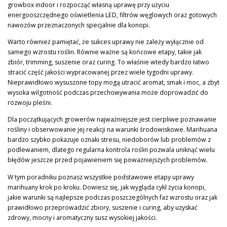
growbox indoor i rozpocząć własną uprawę przy użyciu
energooszczędnego oświetlenia LED, filtrów węglowych oraz gotowych
nawozów przeznaczonych specjalnie dla konopi.
Warto również pamiętać, że sukces uprawy nie zależy wyłącznie od
samego wzrostu roślin. Równie ważne są końcowe etapy, takie jak
zbiór, trimming, suszenie oraz curing. To właśnie wtedy bardzo łatwo
stracić część jakości wypracowanej przez wiele tygodni uprawy.
Nieprawidłowo wysuszone topy mogą utracić aromat, smak i moc, a zbyt
wysoka wilgotność podczas przechowywania może doprowadzić do
rozwoju pleśni.
Dla początkujących growerów najważniejsze jest cierpliwe poznawanie
rośliny i obserwowanie jej reakcji na warunki środowiskowe. Marihuana
bardzo szybko pokazuje oznaki stresu, niedoborów lub problemów z
podlewaniem, dlatego regularna kontrola roślin pozwala uniknąć wielu
błędów jeszcze przed pojawieniem się poważniejszych problemów.
W tym poradniku poznasz wszystkie podstawowe etapy uprawy
marihuany krok po kroku. Dowiesz się, jak wygląda cykl życia konopi,
jakie warunki są najlepsze podczas poszczególnych faz wzrostu oraz jak
prawidłowo przeprowadzić zbiory, suszenie i curing, aby uzyskać
zdrowy, mocny i aromatyczny susz wysokiej jakości.