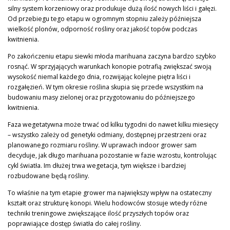
silny system korzeniowy oraz produkuje dużą ilość nowych liści i gałęzi.
Od przebiegu tego etapu w ogromnym stopniu zależy późniejsza
wielkość plonów, odporność rośliny oraz jakość topów podczas
kwitnienia.
Po zakończeniu etapu siewki młoda marihuana zaczyna bardzo szybko
rosnąć. W sprzyjających warunkach konopie potrafią zwiększać swoją
wysokość niemal każdego dnia, rozwijając kolejne piętra liści i
rozgałęzień. W tym okresie roślina skupia się przede wszystkim na
budowaniu masy zielonej oraz przygotowaniu do późniejszego
kwitnienia.
Faza wegetatywna może trwać od kilku tygodni do nawet kilku miesięcy
– wszystko zależy od genetyki odmiany, dostępnej przestrzeni oraz
planowanego rozmiaru rośliny. W uprawach indoor grower sam
decyduje, jak długo marihuana pozostanie w fazie wzrostu, kontrolując
cykl światła. Im dłużej trwa wegetacja, tym większe i bardziej
rozbudowane będą rośliny.
To właśnie na tym etapie grower ma największy wpływ na ostateczny
kształt oraz strukturę konopi. Wielu hodowców stosuje wtedy różne
techniki treningowe zwiększające ilość przyszłych topów oraz
poprawiające dostęp światła do całej rośliny.