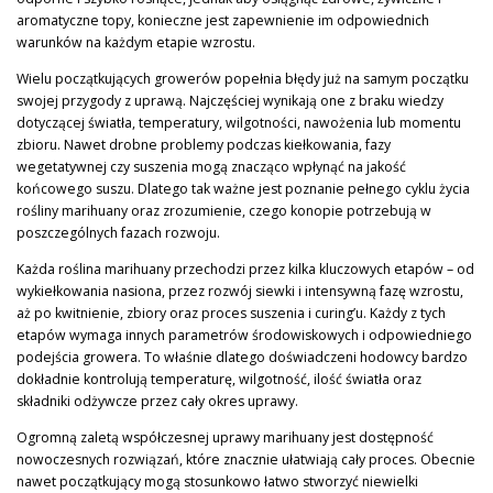
aromatyczne topy, konieczne jest zapewnienie im odpowiednich
warunków na każdym etapie wzrostu.
Wielu początkujących growerów popełnia błędy już na samym początku
swojej przygody z uprawą. Najczęściej wynikają one z braku wiedzy
dotyczącej światła, temperatury, wilgotności, nawożenia lub momentu
zbioru. Nawet drobne problemy podczas kiełkowania, fazy
wegetatywnej czy suszenia mogą znacząco wpłynąć na jakość
końcowego suszu. Dlatego tak ważne jest poznanie pełnego cyklu życia
rośliny marihuany oraz zrozumienie, czego konopie potrzebują w
poszczególnych fazach rozwoju.
Każda roślina marihuany przechodzi przez kilka kluczowych etapów – od
wykiełkowania nasiona, przez rozwój siewki i intensywną fazę wzrostu,
aż po kwitnienie, zbiory oraz proces suszenia i curing’u. Każdy z tych
etapów wymaga innych parametrów środowiskowych i odpowiedniego
podejścia growera. To właśnie dlatego doświadczeni hodowcy bardzo
dokładnie kontrolują temperaturę, wilgotność, ilość światła oraz
składniki odżywcze przez cały okres uprawy.
Ogromną zaletą współczesnej uprawy marihuany jest dostępność
nowoczesnych rozwiązań, które znacznie ułatwiają cały proces. Obecnie
nawet początkujący mogą stosunkowo łatwo stworzyć niewielki