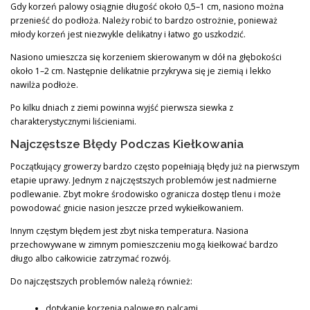
Gdy korzeń palowy osiągnie długość około 0,5–1 cm, nasiono można
przenieść do podłoża. Należy robić to bardzo ostrożnie, ponieważ
młody korzeń jest niezwykle delikatny i łatwo go uszkodzić.
Nasiono umieszcza się korzeniem skierowanym w dół na głębokości
około 1–2 cm. Następnie delikatnie przykrywa się je ziemią i lekko
nawilża podłoże.
Po kilku dniach z ziemi powinna wyjść pierwsza siewka z
charakterystycznymi liścieniami.
Najczęstsze Błędy Podczas Kiełkowania
Początkujący growerzy bardzo często popełniają błędy już na pierwszym
etapie uprawy. Jednym z najczęstszych problemów jest nadmierne
podlewanie. Zbyt mokre środowisko ogranicza dostęp tlenu i może
powodować gnicie nasion jeszcze przed wykiełkowaniem.
Innym częstym błędem jest zbyt niska temperatura. Nasiona
przechowywane w zimnym pomieszczeniu mogą kiełkować bardzo
długo albo całkowicie zatrzymać rozwój.
Do najczęstszych problemów należą również:
dotykanie korzenia palowego palcami,