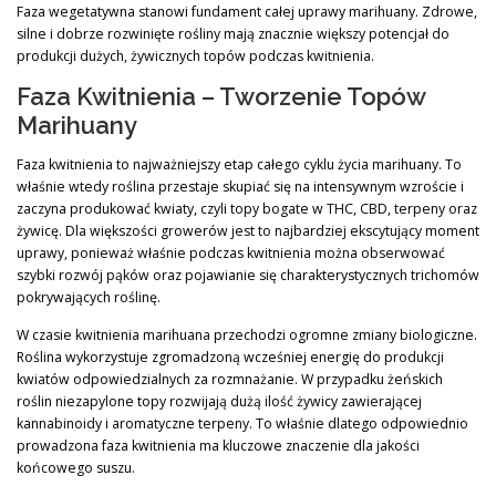
Faza wegetatywna stanowi fundament całej uprawy marihuany. Zdrowe,
silne i dobrze rozwinięte rośliny mają znacznie większy potencjał do
produkcji dużych, żywicznych topów podczas kwitnienia.
Faza Kwitnienia – Tworzenie Topów
Marihuany
Faza kwitnienia to najważniejszy etap całego cyklu życia marihuany. To
właśnie wtedy roślina przestaje skupiać się na intensywnym wzroście i
zaczyna produkować kwiaty, czyli topy bogate w THC, CBD, terpeny oraz
żywicę. Dla większości growerów jest to najbardziej ekscytujący moment
uprawy, ponieważ właśnie podczas kwitnienia można obserwować
szybki rozwój pąków oraz pojawianie się charakterystycznych trichomów
pokrywających roślinę.
W czasie kwitnienia marihuana przechodzi ogromne zmiany biologiczne.
Roślina wykorzystuje zgromadzoną wcześniej energię do produkcji
kwiatów odpowiedzialnych za rozmnażanie. W przypadku żeńskich
roślin niezapylone topy rozwijają dużą ilość żywicy zawierającej
kannabinoidy i aromatyczne terpeny. To właśnie dlatego odpowiednio
prowadzona faza kwitnienia ma kluczowe znaczenie dla jakości
końcowego suszu.