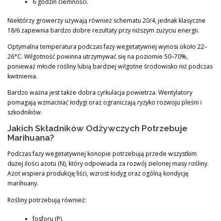
6 godzin ciemności.
Niektórzy growerzy używają również schematu 20/4, jednak klasyczne
18/6 zapewnia bardzo dobre rezultaty przy niższym zużyciu energii.
Optymalna temperatura podczas fazy wegetatywnej wynosi około 22–
26°C. Wilgotność powinna utrzymywać się na poziomie 50–70%,
ponieważ młode rośliny lubią bardziej wilgotne środowisko niż podczas
kwitnienia.
Bardzo ważna jest także dobra cyrkulacja powietrza. Wentylatory
pomagają wzmacniać łodygi oraz ograniczają ryzyko rozwoju pleśni i
szkodników.
Jakich Składników Odżywczych Potrzebuje
Marihuana?
Podczas fazy wegetatywnej konopie potrzebują przede wszystkim
dużej ilości azotu (N), który odpowiada za rozwój zielonej masy rośliny.
Azot wspiera produkcję liści, wzrost łodyg oraz ogólną kondycję
marihuany.
Rośliny potrzebują również:
fosforu (P),