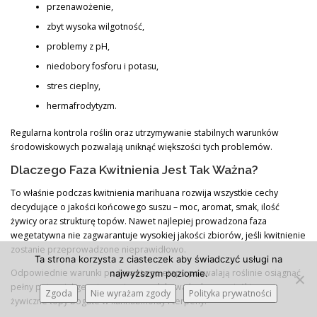
przenawożenie,
zbyt wysoka wilgotność,
problemy z pH,
niedobory fosforu i potasu,
stres cieplny,
hermafrodytyzm.
Regularna kontrola roślin oraz utrzymywanie stabilnych warunków
środowiskowych pozwalają uniknąć większości tych problemów.
Dlaczego Faza Kwitnienia Jest Tak Ważna?
To właśnie podczas kwitnienia marihuana rozwija wszystkie cechy
decydujące o jakości końcowego suszu – moc, aromat, smak, ilość
żywicy oraz strukturę topów. Nawet najlepiej prowadzona faza
wegetatywna nie zagwarantuje wysokiej jakości zbiorów, jeśli kwitnienie
zostanie przeprowadzone nieprawidłowo.
Ta strona korzysta z ciasteczek aby świadczyć usługi na
Odpowiednie warunki podczas tego etapu pozwalają roślinie osiągnąć
najwyższym poziomie.
pełny potencjał genetyczny i wyprodukować zdrowe, ciężkie oraz
Zgoda
Nie wyrażam zgody
Polityka prywatności
żywiczne topy bogate w kannabinoidy i terpeny.