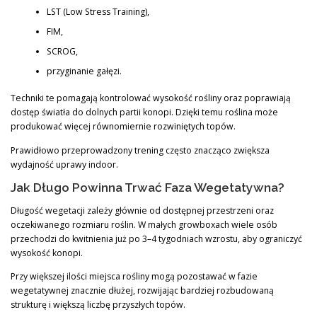
LST (Low Stress Training),
FIM,
SCROG,
przyginanie gałęzi.
Techniki te pomagają kontrolować wysokość rośliny oraz poprawiają
dostęp światła do dolnych partii konopi. Dzięki temu roślina może
produkować więcej równomiernie rozwiniętych topów.
Prawidłowo przeprowadzony trening często znacząco zwiększa
wydajność uprawy indoor.
Jak Długo Powinna Trwać Faza Wegetatywna?
Długość wegetacji zależy głównie od dostępnej przestrzeni oraz
oczekiwanego rozmiaru roślin. W małych growboxach wiele osób
przechodzi do kwitnienia już po 3–4 tygodniach wzrostu, aby ograniczyć
wysokość konopi.
Przy większej ilości miejsca rośliny mogą pozostawać w fazie
wegetatywnej znacznie dłużej, rozwijając bardziej rozbudowaną
strukturę i większą liczbę przyszłych topów.