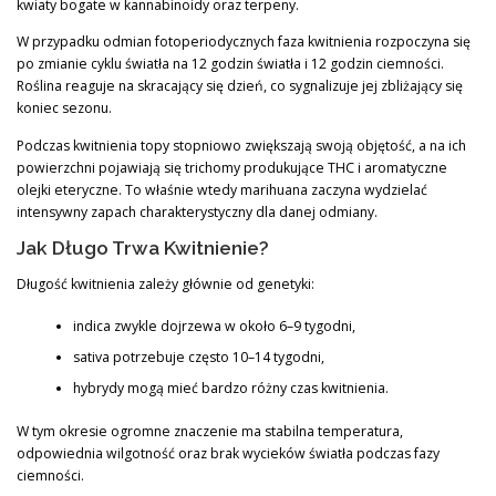
kwiaty bogate w kannabinoidy oraz terpeny.
W przypadku odmian fotoperiodycznych faza kwitnienia rozpoczyna się
po zmianie cyklu światła na 12 godzin światła i 12 godzin ciemności.
Roślina reaguje na skracający się dzień, co sygnalizuje jej zbliżający się
koniec sezonu.
Podczas kwitnienia topy stopniowo zwiększają swoją objętość, a na ich
powierzchni pojawiają się trichomy produkujące THC i aromatyczne
olejki eteryczne. To właśnie wtedy marihuana zaczyna wydzielać
intensywny zapach charakterystyczny dla danej odmiany.
Jak Długo Trwa Kwitnienie?
Długość kwitnienia zależy głównie od genetyki:
indica zwykle dojrzewa w około 6–9 tygodni,
sativa potrzebuje często 10–14 tygodni,
hybrydy mogą mieć bardzo różny czas kwitnienia.
W tym okresie ogromne znaczenie ma stabilna temperatura,
odpowiednia wilgotność oraz brak wycieków światła podczas fazy
ciemności.