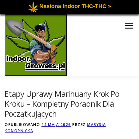
Nasiona Indoor THC-THC »
Przejdź
do
Menu
treści
UPRAWA OGÓLNIE
UPRAWA INDOOR
Etapy Uprawy Marihuany Krok Po
Kroku – Kompletny Poradnik Dla
Początkujących
UPRAWA OUTDOOR
FORUM O UPRAWIE
OPUBLIKOWANO
14 MAJA 2026
PRZEZ
MARYSIA
KONOPNICKA
KONTAKT