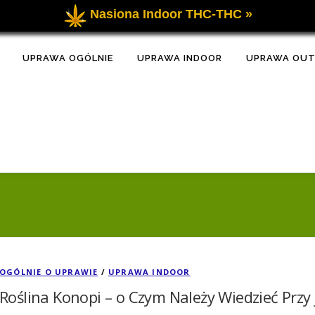
Nasiona Indoor THC-THC »
UPRAWA OGÓLNIE
UPRAWA INDOOR
UPRAWA OU
OGÓLNIE O UPRAWIE
/
UPRAWA INDOOR
Roślina Konopi – o Czym Należy Wiedzieć Przy 