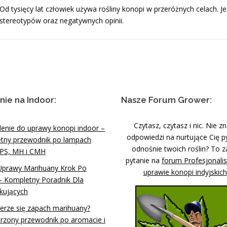
Od tysięcy lat człowiek używa rośliny konopi w przeróżnych celach. 
stereotypów oraz negatywnych opinii.
nie na Indoor:
Nasze Forum Grower:
Czytasz, czytasz i nic. Nie z
lenie do uprawy konopi indoor –
odpowiedzi na nurtujące Cię p
tny przewodnik po lampach
odnośnie twoich roślin? To z
PS, MH i CMH
pytanie na
forum Profesjonali
Uprawy Marihuany Krok Po
uprawie konopi indyjskich
– Kompletny Poradnik Dla
kujących
ierze się zapach marihuany?
rzony przewodnik po aromacie i