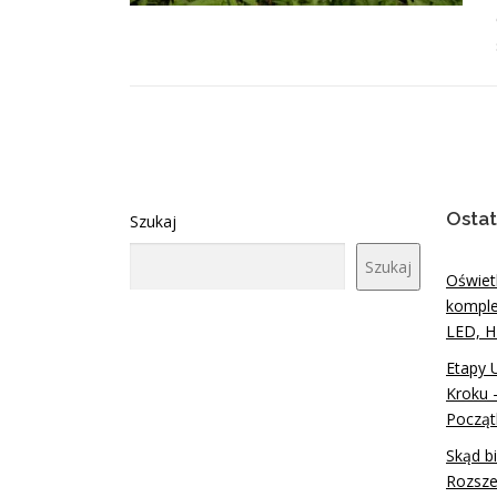
Ostat
Szukaj
Szukaj
Oświet
komple
LED, H
Etapy 
Kroku 
Począt
Skąd b
Rozsze