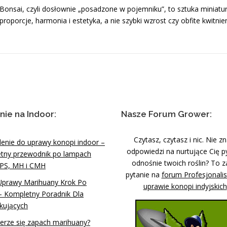
Bonsai, czyli dosłownie „posadzone w pojemniku”, to sztuka miniatur
proporcje, harmonia i estetyka, a nie szybki wzrost czy obfite kwitni
nie na Indoor:
Nasze Forum Grower:
Czytasz, czytasz i nic. Nie z
lenie do uprawy konopi indoor –
odpowiedzi na nurtujące Cię p
tny przewodnik po lampach
odnośnie twoich roślin? To z
PS, MH i CMH
pytanie na
forum Profesjonali
Uprawy Marihuany Krok Po
uprawie konopi indyjskich
– Kompletny Poradnik Dla
kujących
ierze się zapach marihuany?