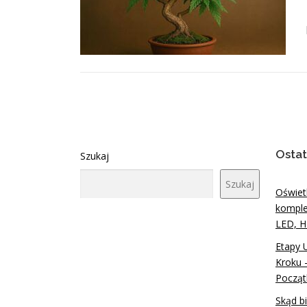
Ostat
Szukaj
Szukaj
Oświet
komple
LED, H
Etapy 
Kroku 
Począt
Skąd b