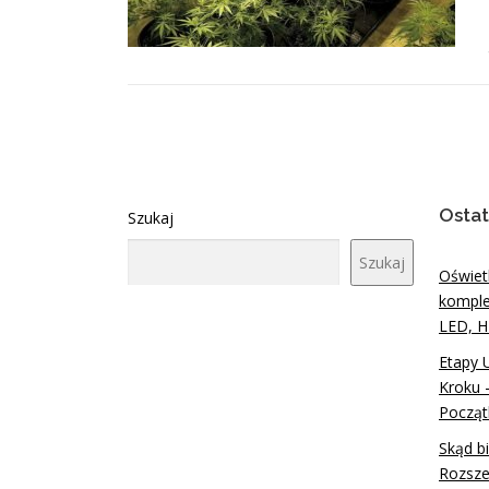
Ostat
Szukaj
Szukaj
Oświet
komple
LED, H
Etapy 
Kroku 
Począt
Skąd b
Rozsze