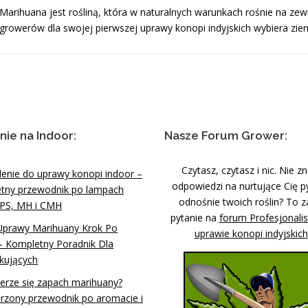
Marihuana jest rośliną, która w naturalnych warunkach rośnie na zew
growerów dla swojej pierwszej uprawy konopi indyjskich wybiera zi
nie na Indoor:
Nasze Forum Grower:
Czytasz, czytasz i nic. Nie z
lenie do uprawy konopi indoor –
odpowiedzi na nurtujące Cię p
tny przewodnik po lampach
odnośnie twoich roślin? To z
PS, MH i CMH
pytanie na
forum Profesjonali
Uprawy Marihuany Krok Po
uprawie konopi indyjskich
– Kompletny Poradnik Dla
kujących
ierze się zapach marihuany?
rzony przewodnik po aromacie i