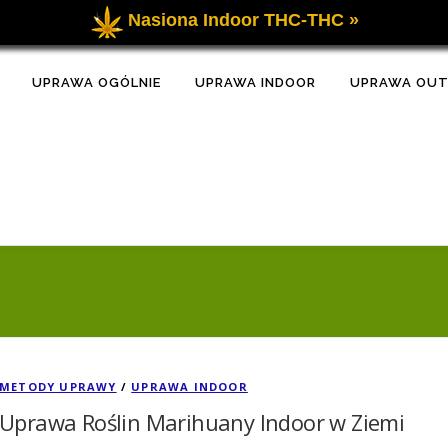
Nasiona Indoor THC-THC »
UPRAWA OGÓLNIE
UPRAWA INDOOR
UPRAWA OU
METODY UPRAWY
/
UPRAWA INDOOR
Uprawa Roślin Marihuany Indoor w Ziemi