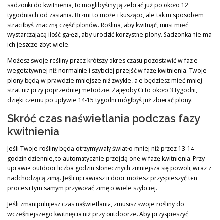
sadzonki do kwitnienia, to moglibyśmy ją zebrać już po około 12
tygodniach od zasiania. Brzmi to może i kusząco, ale takim sposobem
straciłbyś znaczną część plonów. Roślina, aby kwitnąć, musi mieć
wystarczającą ilość gałęzi, aby urodzić korzystne plony. Sadzonka nie ma
ich jeszcze zbyt wiele.
Możesz swoje rośliny przez krótszy okres czasu pozostawić w fazie
wegetatywnej niż normalnie i szybciej przejść w fazę kwitnienia. Twoje
plony będą w prawdzie mniejsze niż zwykle, ale będziesz mieć mniej
strat niż przy poprzedniej metodzie. Zajęłoby Ci to około 3 tygodni,
dzięki czemu po upływie 14-15 tygodni mógłbyś już zbierać plony.
Skróć czas naświetlania podczas fazy
kwitnienia
Jeśli Twoje rośliny będą otrzymywały światło mniej niż przez 13-14
godzin dziennie, to automatycznie przejdą one w fazę kwitnienia. Przy
uprawie outdoor liczba godzin słonecznych zmniejsza się powoli, wraz z
nadchodzącą zimą. Jeśli uprawiasz indoor możesz przyspieszyć ten
proces i tym samym przywołać zimę o wiele szybciej.
Jeśli zmanipulujesz czas naświetlania, zmusisz swoje rośliny do
wcześniejszego kwitnięcia niż przy outdoorze. Aby przyspieszyć