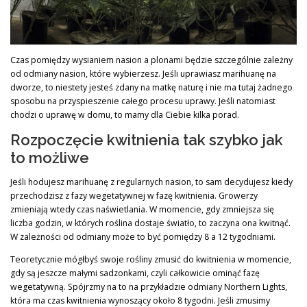
Czas pomiędzy wysianiem nasion a plonami będzie szczególnie zależny
od odmiany nasion, które wybierzesz. Jeśli uprawiasz marihuanę na
dworze, to niestety jesteś zdany na matkę naturę i nie ma tutaj żadnego
sposobu na przyspieszenie całego procesu uprawy. Jeśli natomiast
chodzi o uprawę w domu, to mamy dla Ciebie kilka porad.
Rozpoczęcie kwitnienia tak szybko jak
to możliwe
Jeśli hodujesz marihuanę z regularnych nasion, to sam decydujesz kiedy
przechodzisz z fazy wegetatywnej w fazę kwitnienia. Growerzy
zmieniają wtedy czas naświetlania. W momencie, gdy zmniejsza się
liczba godzin, w których roślina dostaje światło, to zaczyna ona kwitnąć.
W zależności od odmiany może to być pomiędzy 8 a 12 tygodniami.
Teoretycznie mógłbyś swoje rośliny zmusić do kwitnienia w momencie,
gdy są jeszcze małymi sadzonkami, czyli całkowicie ominąć fazę
wegetatywną. Spójrzmy na to na przykładzie odmiany Northern Lights,
która ma czas kwitnienia wynoszący około 8 tygodni. Jeśli zmusimy