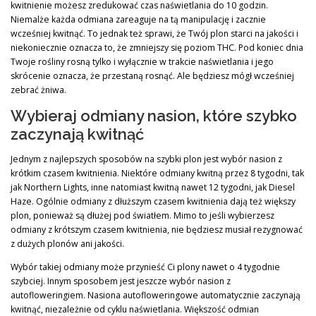
kwitnienie możesz zredukować czas naświetlania do 10 godzin.
Niemalże każda odmiana zareaguje na tą manipulację i zacznie
wcześniej kwitnąć. To jednak też sprawi, że Twój plon starci na jakości i
niekoniecznie oznacza to, że zmniejszy się poziom THC. Pod koniec dnia
Twoje rośliny rosną tylko i wyłącznie w trakcie naświetlania i jego
skrócenie oznacza, że przestaną rosnąć. Ale będziesz mógł wcześniej
zebrać żniwa.
Wybieraj odmiany nasion, które szybko
zaczynają kwitnąć
Jednym z najlepszych sposobów na szybki plon jest wybór nasion z
krótkim czasem kwitnienia. Niektóre odmiany kwitną przez 8 tygodni, tak
jak Northern Lights, inne natomiast kwitną nawet 12 tygodni, jak Diesel
Haze. Ogólnie odmiany z dłuższym czasem kwitnienia dają też większy
plon, ponieważ są dłużej pod światłem. Mimo to jeśli wybierzesz
odmiany z krótszym czasem kwitnienia, nie będziesz musiał rezygnować
z dużych plonów ani jakości.
Wybór takiej odmiany może przynieść Ci plony nawet o 4 tygodnie
szybciej. Innym sposobem jest jeszcze wybór nasion z
autofloweringiem. Nasiona autofloweringowe automatycznie zaczynają
kwitnąć, niezależnie od cyklu naświetlania. Większość odmian