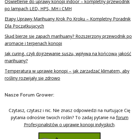
Oświetlenie do uprawy konopi indoor – kompletny przewodnik
po lampach LED, HPS, MH i CMH
Etapy Uprawy Marihuany Krok Po Kroku – Kompletny Poradnik
Dla Początkujących
Skąd bierze się zapach marihuany? Rozszerzony przewodnik po
aromacie i terpenach konopi
Jak curing, czyli dojrzewanie suszu, wpływa na końcową jakość
marihuany?
Temperatura w uprawie konopi – jak zarządzać klimatem, aby
rośliny rozwijały się zdrowo
Nasze Forum Grower:
Czytasz, czytasz i nic. Nie znasz odpowiedzi na nurtujące Cię
pytania odnośnie twoich roślin? To zadaj pytanie na
forum
Profesjonalistów o uprawie konopi indyjskich
.