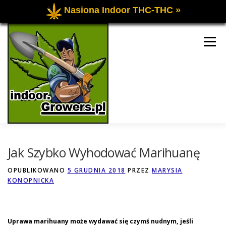
Nasiona Indoor THC-THC »
Przejdź
do
Menu
treści
UPRAWA OGÓLNIE
UPRAWA INDOOR
Jak Szybko Wyhodować Marihuanę
OPUBLIKOWANO
5 GRUDNIA 2018
PRZEZ
MARYSIA
KONOPNICKA
UPRAWA OUTDOOR
FORUM O UPRAWIE
KONTAKT
Uprawa marihuany może wydawać się czymś nudnym, jeśli