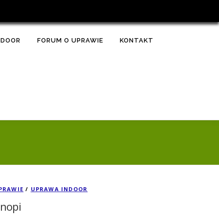
TDOOR
FORUM O UPRAWIE
KONTAKT
PRAWIE
/
UPRAWA INDOOR
onopi