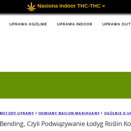
Nasiona Indoor THC-THC »
UPRAWA OGÓLNIE
UPRAWA INDOOR
UPRAWA OU
METODY UPRAWY
/
ODMIANY NASION MARIHUANY
/
OGÓLNIE O U
Bending, Czyli Podwiązywanie Łodyg Roślin K