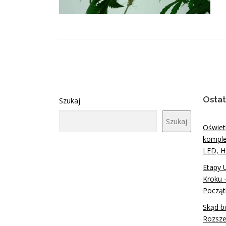
Ostat
Szukaj
Szukaj
Oświet
komple
LED, H
Etapy 
Kroku 
Począt
Skąd b
Rozsze