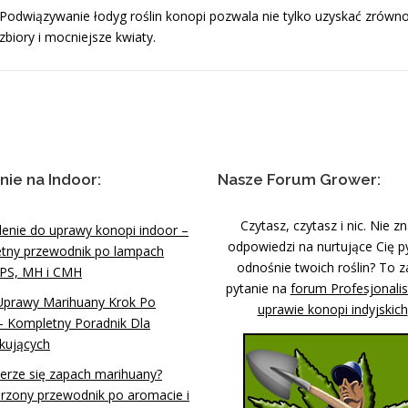
Podwiązywanie łodyg roślin konopi pozwala nie tylko uzyskać zrów
zbiory i mocniejsze kwiaty.
nie na Indoor:
Nasze Forum Grower:
Czytasz, czytasz i nic. Nie z
lenie do uprawy konopi indoor –
odpowiedzi na nurtujące Cię p
tny przewodnik po lampach
odnośnie twoich roślin? To z
PS, MH i CMH
pytanie na
forum Profesjonali
Uprawy Marihuany Krok Po
uprawie konopi indyjskich
– Kompletny Poradnik Dla
kujących
ierze się zapach marihuany?
rzony przewodnik po aromacie i