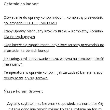
Ostatnie na Indoor:
Oświetlenie do uprawy konopi indoor – kompletny przewodnik
po lampach LED, HPS, MH i CMH
Etapy Uprawy Marihuany Krok Po Kroku – Kompletny Poradnik
Dla Początkujących
Skąd bierze się zapach marihuany? Rozszerzony przewodnik po
aromacie i terpenach konopi
Jak curing, czyli dojrzewanie suszu, wpływa na końcową jakość
marihuany?
Temperatura w uprawie konopi – jak zarządzać klimatem, aby
rośliny rozwijały się zdrowo
Nasze Forum Grower:
Czytasz, czytasz i nic. Nie znasz odpowiedzi na nurtujące Cię
pytania odnośnie twoich roślin? To zadaj pytanie na
forum