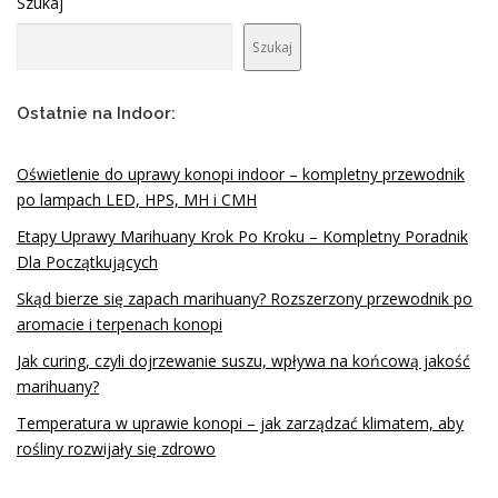
Szukaj
Szukaj
Ostatnie na Indoor:
Oświetlenie do uprawy konopi indoor – kompletny przewodnik
po lampach LED, HPS, MH i CMH
Etapy Uprawy Marihuany Krok Po Kroku – Kompletny Poradnik
Dla Początkujących
Skąd bierze się zapach marihuany? Rozszerzony przewodnik po
aromacie i terpenach konopi
Jak curing, czyli dojrzewanie suszu, wpływa na końcową jakość
marihuany?
Temperatura w uprawie konopi – jak zarządzać klimatem, aby
rośliny rozwijały się zdrowo