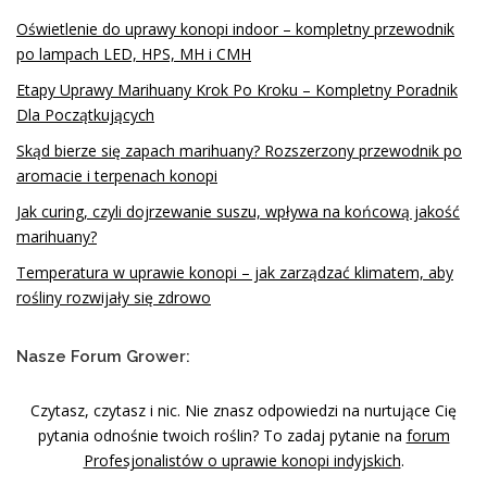
Oświetlenie do uprawy konopi indoor – kompletny przewodnik
po lampach LED, HPS, MH i CMH
Etapy Uprawy Marihuany Krok Po Kroku – Kompletny Poradnik
Dla Początkujących
Skąd bierze się zapach marihuany? Rozszerzony przewodnik po
aromacie i terpenach konopi
Jak curing, czyli dojrzewanie suszu, wpływa na końcową jakość
marihuany?
Temperatura w uprawie konopi – jak zarządzać klimatem, aby
rośliny rozwijały się zdrowo
Nasze Forum Grower:
Czytasz, czytasz i nic. Nie znasz odpowiedzi na nurtujące Cię
pytania odnośnie twoich roślin? To zadaj pytanie na
forum
Profesjonalistów o uprawie konopi indyjskich
.