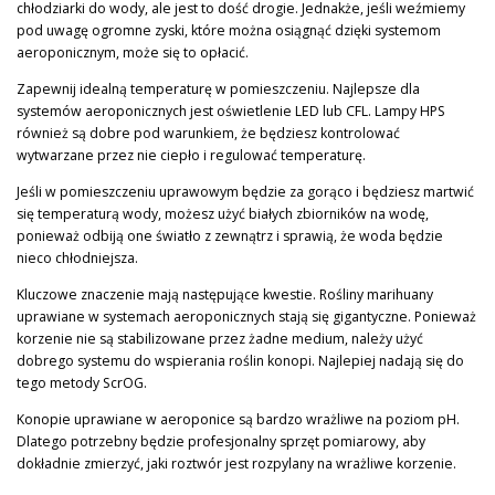
chłodziarki do wody, ale jest to dość drogie. Jednakże, jeśli weźmiemy
pod uwagę ogromne zyski, które można osiągnąć dzięki systemom
aeroponicznym, może się to opłacić.
Zapewnij idealną temperaturę w pomieszczeniu. Najlepsze dla
systemów aeroponicznych jest oświetlenie LED lub CFL. Lampy HPS
również są dobre pod warunkiem, że będziesz kontrolować
wytwarzane przez nie ciepło i regulować temperaturę.
Jeśli w pomieszczeniu uprawowym będzie za gorąco i będziesz martwić
się temperaturą wody, możesz użyć białych zbiorników na wodę,
ponieważ odbiją one światło z zewnątrz i sprawią, że woda będzie
nieco chłodniejsza.
Kluczowe znaczenie mają następujące kwestie. Rośliny marihuany
uprawiane w systemach aeroponicznych stają się gigantyczne. Ponieważ
korzenie nie są stabilizowane przez żadne medium, należy użyć
dobrego systemu do wspierania roślin konopi. Najlepiej nadają się do
tego metody ScrOG.
Konopie uprawiane w aeroponice są bardzo wrażliwe na poziom pH.
Dlatego potrzebny będzie profesjonalny sprzęt pomiarowy, aby
dokładnie zmierzyć, jaki roztwór jest rozpylany na wrażliwe korzenie.