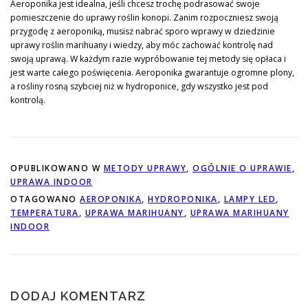
Aeroponika jest idealna, jeśli chcesz trochę podrasować swoje
pomieszczenie do uprawy roślin konopi. Zanim rozpoczniesz swoją
przygodę z aeroponiką, musisz nabrać sporo wprawy w dziedzinie
uprawy roślin marihuany i wiedzy, aby móc zachować kontrolę nad
swoją uprawą. W każdym razie wypróbowanie tej metody się opłaca i
jest warte całego poświęcenia. Aeroponika gwarantuje ogromne plony,
a rośliny rosną szybciej niż w hydroponice, gdy wszystko jest pod
kontrolą.
OPUBLIKOWANO W
METODY UPRAWY
,
OGÓLNIE O UPRAWIE
,
UPRAWA INDOOR
OTAGOWANO
AEROPONIKA
,
HYDROPONIKA
,
LAMPY LED
,
TEMPERATURA
,
UPRAWA MARIHUANY
,
UPRAWA MARIHUANY
INDOOR
DODAJ KOMENTARZ