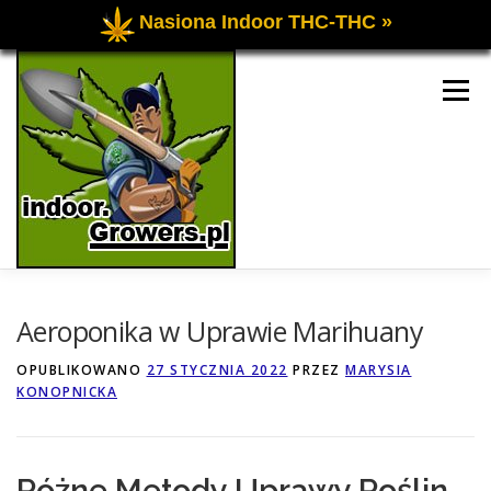
Nasiona Indoor THC-THC »
Przejdź
do
Menu
treści
UPRAWA OGÓLNIE
UPRAWA INDOOR
Aeroponika w Uprawie Marihuany
OPUBLIKOWANO
27 STYCZNIA 2022
PRZEZ
MARYSIA
KONOPNICKA
UPRAWA OUTDOOR
FORUM O UPRAWIE
KONTAKT
Różne Metody Uprawy Roślin