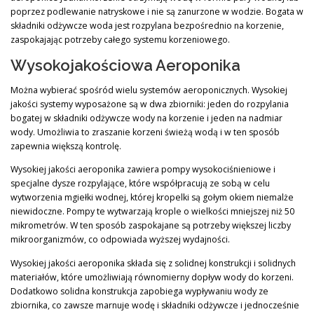
poprzez podlewanie natryskowe i nie są zanurzone w wodzie. Bogata w
składniki odżywcze woda jest rozpylana bezpośrednio na korzenie,
zaspokajając potrzeby całego systemu korzeniowego.
Wysokojakościowa Aeroponika
Można wybierać spośród wielu systemów aeroponicznych. Wysokiej
jakości systemy wyposażone są w dwa zbiorniki: jeden do rozpylania
bogatej w składniki odżywcze wody na korzenie i jeden na nadmiar
wody. Umożliwia to zraszanie korzeni świeżą wodą i w ten sposób
zapewnia większą kontrolę.
Wysokiej jakości aeroponika zawiera pompy wysokociśnieniowe i
specjalne dysze rozpylające, które współpracują ze sobą w celu
wytworzenia mgiełki wodnej, której kropelki są gołym okiem niemalże
niewidoczne. Pompy te wytwarzają krople o wielkości mniejszej niż 50
mikrometrów. W ten sposób zaspokajane są potrzeby większej liczby
mikroorganizmów, co odpowiada wyższej wydajności.
Wysokiej jakości aeroponika składa się z solidnej konstrukcji i solidnych
materiałów, które umożliwiają równomierny dopływ wody do korzeni.
Dodatkowo solidna konstrukcja zapobiega wypływaniu wody ze
zbiornika, co zawsze marnuje wodę i składniki odżywcze i jednocześnie