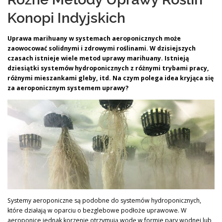
Konopi Indyjskich
Uprawa marihuany w systemach aeroponicznych może
zaowocować solidnymi i zdrowymi roślinami. W dzisiejszych
czasach istnieje wiele metod uprawy marihuany.
Istnieją
dziesiątki systemów hydroponicznych z różnymi trybami pracy,
różnymi mieszankami gleby, itd. Na czym polega idea kryjąca się
za aeroponicznym systemem uprawy?
Systemy aeroponiczne są podobne do systemów hydroponicznych,
które działają w oparciu o bezglebowe podłoże uprawowe. W
aeroponice jednak korzenie otrzymują wodę w formie pary wodnej lub