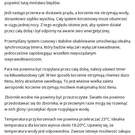
popełnić tutaj mnóstwo błędów.
Jeśli nastąpi przerwa w dostawie prądu, a korzenie nie otrzymają wody,
stosunkowo szybko wyschną. Cały system korzeniowy może obumrzeć
w ciągu jednej nocy. Z tego względu istotne jest, aby system działał
przez całą dobę i był odporny na awarie sieci energetycznej.
Przemyślany system czasowy i stabilne okablowanie umożliwiają idealną
synchronizację timera, który będzie włączał i wyłączał nawadnianie,
jednocześnie zapobiegając wszelkim niepożądanym
nieprawidłowościom.
Para nie powinna być rozpylana przez całą dobę, należy ustawić timer
na kilkusekundowy cykl. W ten sposób korzenie otrzymują również dużo
tlenu, który absolutnie uwielbiają. To jest właśnie wielka zaleta
aeroponiki: korzenie otrzymują możliwie maksymalną ilość tlenu.
Zbiorniki wodne nie powinny być przezroczyste. Światło nie powinno
przedostawać się do zbiornika, w przeciwnym razie mogą się rozwinąć
w nich glony i pozatykać dysze rozpylające wodę.
Temperatura przy korzeniach nie powinna przekraczać 23°C. Idealna
temperatura dla korzeni wynosi około 18-20°C. Upewnij się, że
temperatura wody jest odpowiednia. Zawsze istnieje możliwość zakupu