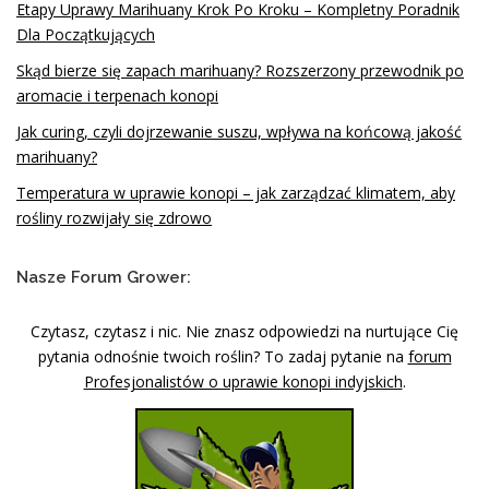
Etapy Uprawy Marihuany Krok Po Kroku – Kompletny Poradnik
Dla Początkujących
Skąd bierze się zapach marihuany? Rozszerzony przewodnik po
aromacie i terpenach konopi
Jak curing, czyli dojrzewanie suszu, wpływa na końcową jakość
marihuany?
Temperatura w uprawie konopi – jak zarządzać klimatem, aby
rośliny rozwijały się zdrowo
Nasze Forum Grower:
Czytasz, czytasz i nic. Nie znasz odpowiedzi na nurtujące Cię
pytania odnośnie twoich roślin? To zadaj pytanie na
forum
Profesjonalistów o uprawie konopi indyjskich
.