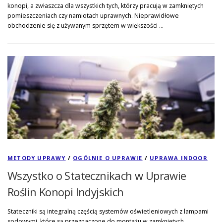
konopi, a zwłaszcza dla wszystkich tych, którzy pracują w zamkniętych
pomieszczeniach czy namiotach uprawnych. Nieprawidłowe
obchodzenie się z używanym sprzętem w większości …
METODY UPRAWY
/
OGÓLNIE O UPRAWIE
/
UPRAWA INDOOR
Wszystko o Statecznikach w Uprawie
Roślin Konopi Indyjskich
Stateczniki są integralną częścią systemów oświetleniowych z lampami
sodowymi, które są przeznaczone do montażu w zamkniętych