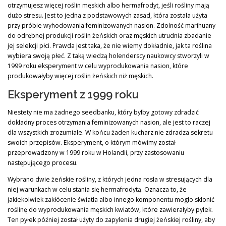
otrzymujesz więcej roślin męskich albo hermafrodyt, jeśli rośliny mają
dużo stresu. Jest to jedna z podstawowych zasad, która została użyta
przy próbie wyhodowania feminizowanych nasion. Zdolność marihuany
do odrębnej produkcji roślin żeńskich oraz męskich utrudnia zbadanie
jej selekcji płci. Prawda jest taka, że nie wiemy dokładnie, jak ta roślina
wybiera swoją płeć. Z taką wiedzą holenderscy naukowcy stworzyli w
1999 roku eksperyment w celu wyprodukowania nasion, które
produkowałyby więcej roślin żeńskich niż męskich.
Eksperyment z 1999 roku
Niestety nie ma żadnego seedbanku, który byłby gotowy zdradzić
dokładny proces otrzymania feminizowanych nasion, ale jest to raczej
dla wszystkich zrozumiałe. W końcu żaden kucharz nie zdradza sekretu
swoich przepisów. Eksperyment, o którym mówimy został
przeprowadzony w 1999 roku w Holandii, przy zastosowaniu
następującego procesu.
Wybrano dwie żeńskie rośliny, z których jedna rosła w stresujących dla
niej warunkach w celu stania się hermafrodytą. Oznacza to, że
jakiekolwiek zakłócenie światła albo innego komponentu mogło skłonić
roślinę do wyprodukowania męskich kwiatów, które zawierałyby pyłek.
Ten pyłek później został użyty do zapylenia drugiej żeńskiej rośliny, aby