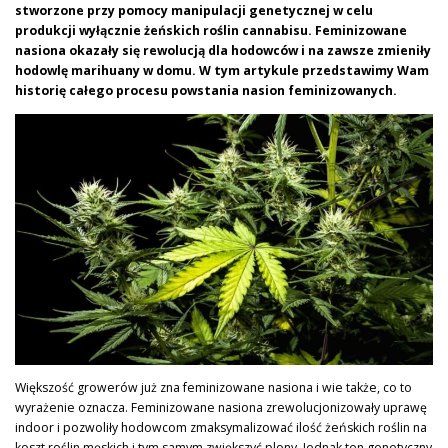
stworzone przy pomocy manipulacji genetycznej w celu
produkcji wyłącznie żeńskich roślin cannabisu.
Feminizowane
nasiona okazały się rewolucją dla hodowców i na zawsze zmieniły
hodowlę marihuany w domu. W tym artykule przedstawimy Wam
historię całego procesu powstania nasion feminizowanych.
Większość growerów już zna feminizowane nasiona i wie także, co to
wyrażenie oznacza. Feminizowane nasiona zrewolucjonizowały uprawę
indoor i pozwoliły hodowcom zmaksymalizować ilość żeńskich roślin na
koszt roślin męskich i tym samym zwiększyć plony. Jednak ten genetyczny