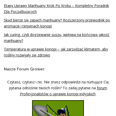
Etapy Uprawy Marihuany Krok Po Kroku – Kompletny Poradnik
Dla Początkujących
Skąd bierze się zapach marihuany? Rozszerzony przewodnik po
aromacie i terpenach konopi
Jak curing, czyli dojrzewanie suszu, wpływa na końcową jakość
marihuany?
Temperatura w uprawie konopi – jak zarządzać klimatem, aby
rośliny rozwijały się zdrowo
Nasze Forum Grower:
Czytasz, czytasz i nic. Nie znasz odpowiedzi na nurtujące Cię
pytania odnośnie twoich roślin? To zadaj pytanie na
forum
Profesjonalistów o uprawie konopi indyjskich
.