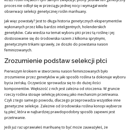
proces nie odbył się w przeciągu jednej nocy i wymagał wiele
obserwacji selekcji genetycznej roślin marihuany.
Jak więc powstały? Jest to długa historia genetycznych eksperymentów
wykonanych przez kilku bardzo inteligentnych, holenderskich
genetyków. Cała wiedza na temat wyboru płci przez tą roślinę i jej
dostosowanie się do środowiska razem z kilkoma sprytnymi,
genetycznymi trikami sprawiły, że doszło do powstania nasion
feminizowanych.
Zrozumienie podstaw selekcji płci
Pierwszym krokiem w stworzeniu nasion feminizowanych było
zrozumienie przez genetyków w jaki sposób roślina ta dokonuje wyboru
bycia żeńską. Oczywiście sprowadza się to do dużej ilości
komponentów. Większość z nich jest zależna od otoczenia. W gruncie
rzeczy roślina stosuje selekcję płciową jako mechanizm przetrwania.
Czyli z tego samego powodu, dlaczego przeprowadza wszystkie inne
genetyczne selekcje. Zależnie od środowiska roślina konopi wybierze
tą płeć, która w najbardziej prawdopodobny sposób zapewni jest
przetrwanie.
Jeśli już raz uprawiałeś marihuanę to być może zauważyłeś, że