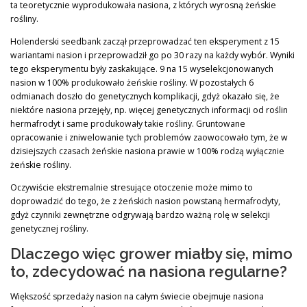
ta teoretycznie wyprodukowała nasiona, z których wyrosną żeńskie
rośliny.
Holenderski seedbank zaczął przeprowadzać ten eksperyment z 15
wariantami nasion i przeprowadził go po 30 razy na każdy wybór. Wyniki
tego eksperymentu były zaskakujące. 9 na 15 wyselekcjonowanych
nasion w 100% produkowało żeńskie rośliny. W pozostałych 6
odmianach doszło do genetycznych komplikacji, gdyż okazało się, że
niektóre nasiona przejęły, np. więcej genetycznych informacji od roślin
hermafrodyt i same produkowały takie rośliny. Gruntowane
opracowanie i zniwelowanie tych problemów zaowocowało tym, że w
dzisiejszych czasach żeńskie nasiona prawie w 100% rodzą wyłącznie
żeńskie rośliny.
Oczywiście ekstremalnie stresujące otoczenie może mimo to
doprowadzić do tego, że z żeńskich nasion powstaną hermafrodyty,
gdyż czynniki zewnętrzne odgrywają bardzo ważną rolę w selekcji
genetycznej rośliny.
Dlaczego więc grower miałby się, mimo
to, zdecydować na nasiona regularne?
Większość sprzedaży nasion na całym świecie obejmuje nasiona