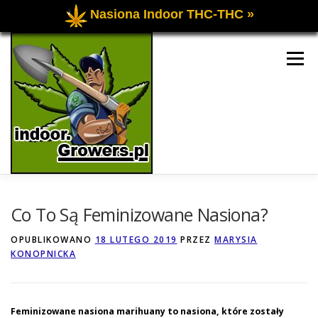
Nasiona Indoor THC-THC »
Przejdź
do
Menu
treści
UPRAWA OGÓLNIE
UPRAWA INDOOR
Co To Są Feminizowane Nasiona?
OPUBLIKOWANO
18 LUTEGO 2019
PRZEZ
MARYSIA
KONOPNICKA
UPRAWA OUTDOOR
FORUM O UPRAWIE
KONTAKT
Feminizowane nasiona marihuany to nasiona, które zostały