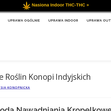
Nasiona Indoor THC-THC »
UPRAWA OGÓLNIE
UPRAWA INDOOR
UPRAWA OU
 Roślin Konopi Indyjskich
SIA KONOPNICKA
toda Nawadniania Kropelkow