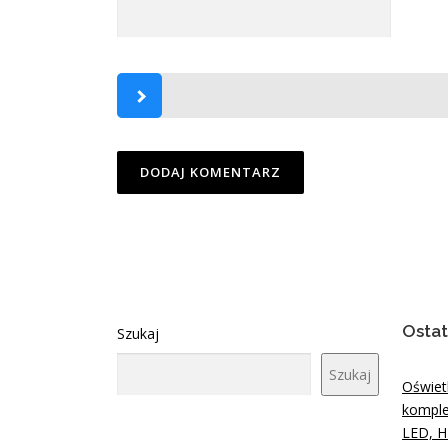
Ostat
Szukaj
Szukaj
Oświet
komple
LED, H