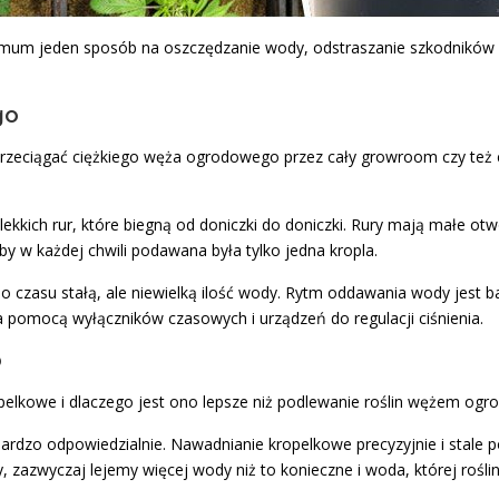
mum jeden sposób na oszczędzanie wody, odstraszanie szkodników i 
go
przeciągać ciężkiego węża ogrodowego przez cały growroom czy też 
ekkich rur, które biegną od doniczki do doniczki. Rury mają małe otw
aby w każdej chwili podawana była tylko jedna kropla.
o czasu stałą, ale niewielką ilość wody. Rytm oddawania wody jest ba
pomocą wyłączników czasowych i urządzeń do regulacji ciśnienia.
o
opelkowe i dlaczego jest ono lepsze niż podlewanie roślin wężem o
dzo odpowiedzialnie. Nawadnianie kropelkowe precyzyjnie i stale p
 zazwyczaj lejemy więcej wody niż to konieczne i woda, której rośli