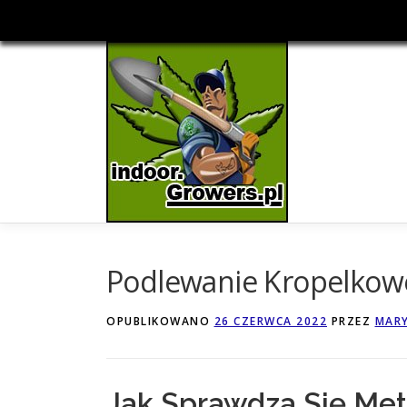
Przejdź
do
treści
Podlewanie Kropelkowe
OPUBLIKOWANO
26 CZERWCA 2022
PRZEZ
MARY
Jak Sprawdza Się Me