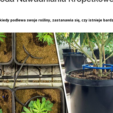
edy podlewa swoje rośliny, zastanawia się, czy istnieje bard