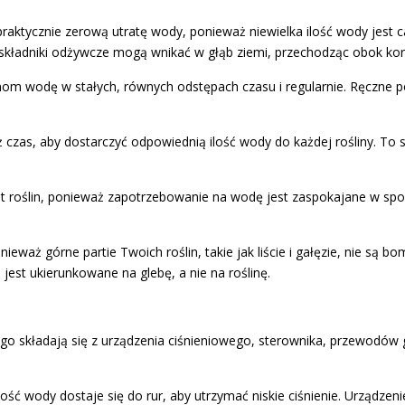
tycznie zerową utratę wody, ponieważ niewielka ilość wody jest cał
, składniki odżywcze mogą wnikać w głąb ziemi, przechodząc obok korze
om wodę w stałych, równych odstępach czasu i regularnie. Ręczne pod
zas, aby dostarczyć odpowiednią ilość wody do każdej rośliny. To sp
roślin, ponieważ zapotrzebowanie na wodę jest zaspokajane w sposó
nieważ górne partie Twoich roślin, takie jak liście i gałęzie, nie 
est ukierunkowane na glebę, a nie na roślinę.
o składają się z urządzenia ciśnieniowego, sterownika, przewodów 
ość wody dostaje się do rur, aby utrzymać niskie ciśnienie. Urządzeni