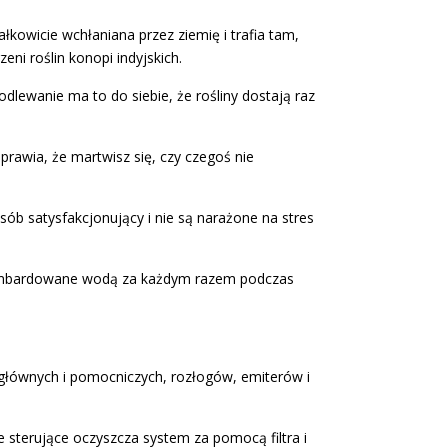
kowicie wchłaniana przez ziemię i trafia tam,
ni roślin konopi indyjskich.
lewanie ma to do siebie, że rośliny dostają raz
rawia, że martwisz się, czy czegoś nie
b satysfakcjonujący i nie są narażone na stres
są bombardowane wodą za każdym razem podczas
głównych i pomocniczych, rozłogów, emiterów i
e sterujące oczyszcza system za pomocą filtra i