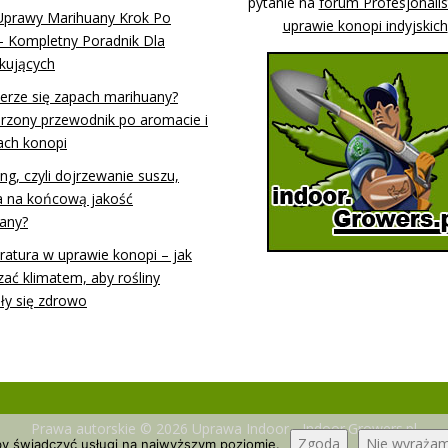
pytanie na
forum Profesjonali
Uprawy Marihuany Krok Po
uprawie konopi indyjskich
– Kompletny Poradnik Dla
kujących
ierze się zapach marihuany?
rzony przewodnik po aromacie i
ach konopi
ing, czyli dojrzewanie suszu,
 na końcową jakość
any?
atura w uprawie konopi – jak
zać klimatem, aby rośliny
ały się zdrowo
Prawa autorskie © 2026 Uprawa Indoor - Indoor.Growers.pl
Zgoda
Nie wyraża
aby świadczyć usługi na najwyższym poziomie.