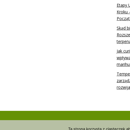
Etapy 
Kroku 
Począt
Skąd b
Rozsze
terpen
Jak cur
wpływa
marihu
Temper
zarząd
rozwij
Ta strona korzysta z ciasteczek 