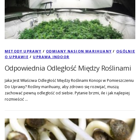
METODY UPRAWY
/
ODMIANY NASION MARIHUANY
/
OGÓLNIE
O UPRAWIE
/
UPRAWA INDOOR
Odpowiednia Odległość Między Roślinami
Jaka Jest Właściwa Odległość Między Roślinami Konopi w Pomieszczeniu
Do Uprawy? Rośliny marihuany, aby zdrowo się rozwijać, muszą
zachować pewną odległość od siebie. Pytanie brzmi, ile i jak najlepiej
rozmieścić …