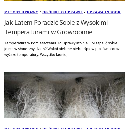
METODY UPRAWY
/
OGÓLNIE O UPRAWIE
/
UPRAWA INDOOR
Jak Latem Poradzić Sobie z Wysokimi
Temperaturami w Growroomie
Temperatura w Pomieszczeniu Do Uprawy Kto nie lubi zapalić sobie
jointa w słoneczny dzień? Wokół błękitne niebo, śpiew ptaków i coraz
wyższe temperatury. Wszystko ładnie,
METODY UPRAWY
/
OGÓLNIE O UPRAWIE
/
UPRAWA INDOOR