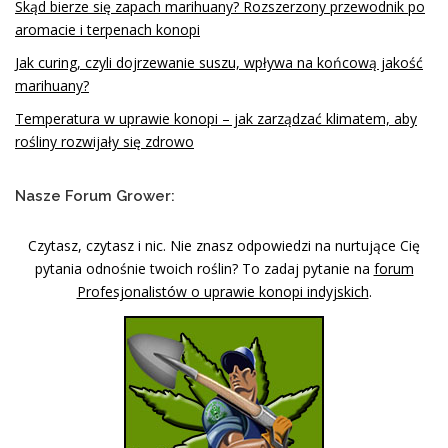
Skąd bierze się zapach marihuany? Rozszerzony przewodnik po
aromacie i terpenach konopi
Jak curing, czyli dojrzewanie suszu, wpływa na końcową jakość
marihuany?
Temperatura w uprawie konopi – jak zarządzać klimatem, aby
rośliny rozwijały się zdrowo
Nasze Forum Grower:
Czytasz, czytasz i nic. Nie znasz odpowiedzi na nurtujące Cię
pytania odnośnie twoich roślin? To zadaj pytanie na
forum
Profesjonalistów o uprawie konopi indyjskich
.