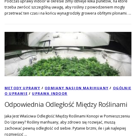
Podczas uprawy indoor w okresie zimy istnieje kilka punktów, na które
trzeba zwrócić szczególną uwagę, aby rośliny z powodzeniem mogły
przetrwać ten czas i na końcu wynagrodziły growera obfitymi plonami. …
METODY UPRAWY
/
ODMIANY NASION MARIHUANY
/
OGÓLNIE
O UPRAWIE
/
UPRAWA INDOOR
Odpowiednia Odległość Między Roślinami
Jaka Jest Właściwa Odległość Między Roślinami Konopi w Pomieszczeniu
Do Uprawy? Rośliny marihuany, aby zdrowo się rozwijać, muszą
zachować pewną odległość od siebie. Pytanie brzmi, ile i jak najlepiej
rozmieścić …